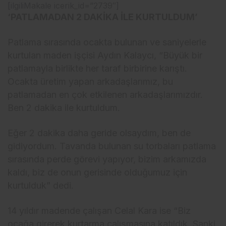
[ilgiliMakale icerik_id=”2739″]
‘PATLAMADAN 2 DAKİKA İLE KURTULDUM’
Patlama sırasında ocakta bulunan ve saniyelerle
kurtulan maden işçisi Aydın Kalaycı, “Büyük bir
patlamayla birlikte her taraf birbirine karıştı.
Ocakta üretim yapan arkadaşlarımız, bu
patlamadan en çok etkilenen arkadaşlarımızdır.
Ben 2 dakika ile kurtuldum.
Eğer 2 dakika daha geride olsaydım, ben de
gidiyordum. Tavanda bulunan su torbaları patlama
sırasında perde görevi yapıyor, bizim arkamızda
kaldı, biz de onun gerisinde olduğumuz için
kurtulduk” dedi.
14 yıldır madende çalışan Celal Kara ise “Biz
ocağa girerek kurtarma çalışmasına katıldık. Sanki