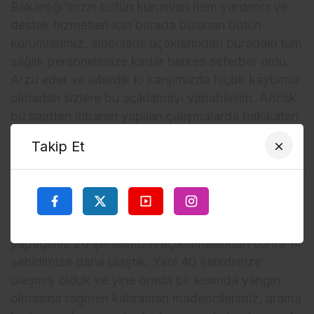
Bakanlığı’mızın bütün kurumları hem yardımcı ve
destek hizmetleri için burada bulunan bütün
kurumlarımız, ambulans uçaklarından buradaki tüm
sağlık personelimize kadar herkes seferber oldu.
Arzu eder ve isterdik ki karşımızda hiçbir kaybımız
olmadan sizlere bu açıklamayı yapabilelim. Ancak
bu saatten itibaren yapılan çalışmalarda hakikaten
300-350 metre yerin altında büyük bir seferberlik
Takip Et
ve tüm arkadaşlar tarafından büyük bir çaba sarf
edildi. Olay olduktan sonra da mümkün olduğunca
kamuoyunu, milletimizi, sizleri doğru
bilgilendirmeye, zamanında bilgilendirmeye
çalıştık. Sabah saat 07.30 itibarıyla gece
yaptığımız 26 şehidimizin açıklamasından sonra 14
şehidimize daha ulaştık. Yani 40 şehidimize
ulaşmış olduk ve yine orada bir kısımda yangın
olmasına rağmen kahraman madencilerimiz, arama