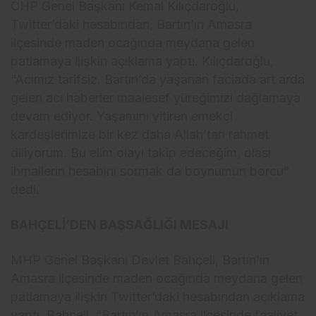
CHP Genel Başkanı Kemal Kılıçdaroğlu,
Twitter’daki hesabından, Bartın’ın Amasra
ilçesinde maden ocağında meydana gelen
patlamaya ilişkin açıklama yaptı. Kılıçdaroğlu,
“Acımız tarifsiz. Bartın’da yaşanan faciada art arda
gelen acı haberler maalesef yüreğimizi dağlamaya
devam ediyor. Yaşamını yitiren emekçi
kardeşlerimize bir kez daha Allah’tan rahmet
diliyorum. Bu elim olayı takip edeceğim, olası
ihmallerin hesabını sormak da boynumun borcu”
dedi.
BAHÇELİ’DEN BAŞSAĞLIĞI MESAJI
MHP Genel Başkanı Devlet Bahçeli, Bartın’ın
Amasra ilçesinde maden ocağında meydana gelen
patlamaya ilişkin Twitter’daki hesabından açıklama
yaptı. Bahçeli, “Bartın’ın Amasra ilçesinde faaliyet