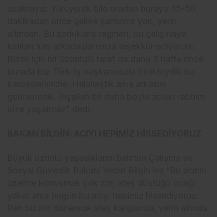
uzaktayız. Yürüyerek bile oradan buraya 45-50
dakikadan önce gelme şansımız yok, yerin
altından. Bu zorluklara rağmen, bu çalışmaya
katılan tüm arkadaşlarımıza teşekkür ediyorum.
Bizim için bir üzüntülü taraf da daha 3 hafta önce
burada biz Türk-İş başkanımızla birlikteydik bu
kardeşlerimizle. Helalleştik ama arkasını
getiremedik. İnşallah bir daha böyle acıları rabbim
bize yaşatmaz” dedi.
BAKAN BİLGİN: ACIYI HEPİMİZ HİSSEDİYORUZ
Büyük üzüntü yaşadıklarını belirten Çalışma ve
Sosyal Güvenlik Bakanı Vedat Bilgin ise “Bu acının
üzerine konuşmak çok zor, ateş düştüğü ocağı
yakar ama bugün bu acıyı hepimiz hissediyoruz.
Ben bu zor dönemde ateş karşısında, yerin altında