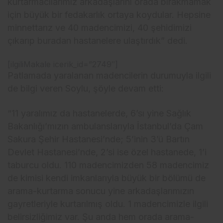
kurtarmacılarımız arkadaşlarını orada bırakmamak
için büyük bir fedakarlık ortaya koydular. Hepsine
minnettarız ve 40 madencimizi, 40 şehidimizi
çıkarıp buradan hastanelere ulaştırdık” dedi.
[ilgiliMakale icerik_id=”2749″]
Patlamada yaralanan madencilerin durumuyla ilgili
de bilgi veren Soylu, şöyle devam etti:
“11 yaralımız da hastanelerde, 6’sı yine Sağlık
Bakanlığı’mızın ambulanslarıyla İstanbul’da Çam
Sakura Şehir Hastanesi’nde; 5’inin 3’ü Bartın
Devlet Hastanesi’nde, 2’si ise özel hastanede, 1’i
taburcu oldu. 110 madencimizden 58 madencimiz
de kimisi kendi imkanlarıyla büyük bir bölümü de
arama-kurtarma sonucu yine arkadaşlarımızın
gayretleriyle kurtarılmış oldu. 1 madencimizle ilgili
belirsizliğimiz var. Şu anda hem orada arama-