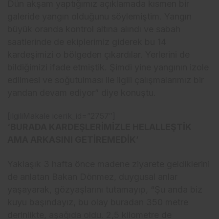
Dün akşam yaptığımız açıklamada kısmen bir
galeride yangın olduğunu söylemiştim. Yangın
büyük oranda kontrol altına alındı ve sabah
saatlerinde de ekiplerimiz giderek bu 14
kardeşimizi o bölgeden çıkardılar. Yerlerini de
bildiğimizi ifade etmiştik. Şimdi yine yangının izole
edilmesi ve soğutulması ile ilgili çalışmalarımız bir
yandan devam ediyor” diye konuştu.
[ilgiliMakale icerik_id=”2757″]
‘BURADA KARDEŞLERİMİZLE HELALLEŞTİK
AMA ARKASINI GETİREMEDİK’
Yaklaşık 3 hafta önce madene ziyarete geldiklerini
de anlatan Bakan Dönmez, duygusal anlar
yaşayarak, gözyaşlarını tutamayıp, “Şu anda biz
kuyu başındayız, bu olay buradan 350 metre
derinlikte, aşağıda oldu. 2,5 kilometre de