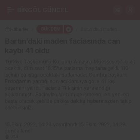
Bartın’daki maden
BİNGÖL GÜNCEL
0
faciasında can kaybı 41
GÜNDEM
Haberler
Bartın’daki maden
faciasında can kaybı 41
Bartın’daki maden faciasında can
oldu
oldu
kaybı 41 oldu
Türkiye Taşkömürü Kurumu Amasra Müessesesi'ne ait
ocakta, dün saat 18.15’te patlama meydana geldi. 110
işçinin çalıştığı ocaktaki patlamada, Cumhurbaşkanı
Erdoğan'ın yaptığı son açıklamaya göre 41 kişi
yaşamını yitirdi. Faciada 11 kişinin yaralandığı
açıklanmıştı. Faciayla ilgili tüm gelişmeleri, en yeni en
başta olacak şekilde dakika dakika haberimizden takip
edebilirsiniz.
15 Ekim 2022, 14:28
yayınlandı
15 Ekim 2022, 14:28
güncellendi
714