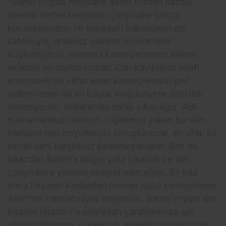
“Bartın’ımızda meydana gelen maden kazası
sonrası derhal başlatılan çalışmalar birçok
kuruluşumuzun ve sahadaki bakanlarımızın
katılımıyla, aralıksız şekilde sürmektedir.
Kaybettiğimiz madenci kardeşlerimizin aileleri,
evlatları emanetlerimizdir. Can kayıplarını telafi
edemesek de vefat eden kardeşlerimizi geri
getiremesek de en küçük mağduriyete dahi izin
vermeyecek, ailelerimize sahip çıkacağız. Adli
makamlarımız canımızı, ciğerimizi yakan bu elim
hadiseyi tüm boyutlarıyla soruşturacak, en ufak bir
ihmali dahi karşılıksız bırakmayacaktır. Ben de
birazdan Bartın’a doğru yola çıkacak ve tüm
çalışmalara yerinde vaziyet edeceğim. Bir kez
daha hayatını kaybeden maden işçisi kardeşlerime
Allah’tan rahmet niyaz ediyorum. Bartın’ın yanı sıra
bazıları İstanbul’a ulaştırılan yaralılarımıza acil
şifalar diliyorum. Ülkemizin, milletimizin başı sağ