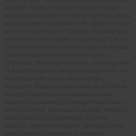
gösteren Türkiye Taşkömürü Kurumu Amasra
Müessese Müdürlüğü’ne bağlı bir maden ocağında
meydana gelen feci patlama Türk milletini derin bir
acıya maruz bırakmıştır. Yüreklere ateş düşüren bu
felaket kırk işçimizi hayattan koparmıştır. İzah ve
ifadesinde kelimelerin yetersiz kaldığı söz konusu
maden faciası hepimizi ve herkesi hüzne
boğmuştur. Elbette dayanışmanın, yardımlaşmanın
ve kenetlenmiş ortak bir iradenin eşliğinde bu zor
ve çetin günlerin yaraları Allah’ın izniyle
sarılacaktır. Maden ocağında emek ve alın teriyle
ekmeğini kazanmanın mücadelesini verirken
hayatlarını kaybeden işçi kardeşlerimize Cenab-ı
Allah’tan rahmet, hastanelere nakledilip tedavileri
devam eden işçi kardeşlerimize de şifalar
diliyorum. Rabbim’den niyazım, ebediyete irtihal
eden işçilerimizi cennetiyle ve cemaliyle