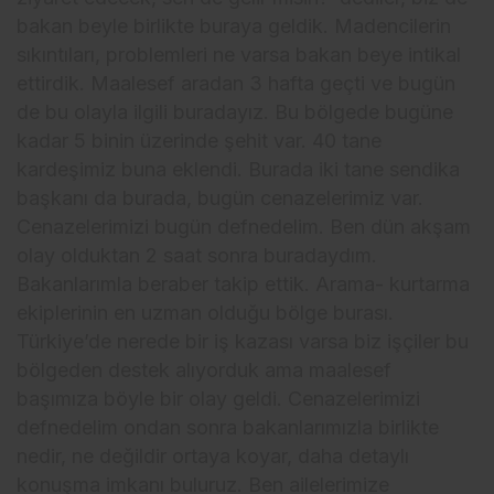
bakan beyle birlikte buraya geldik. Madencilerin
sıkıntıları, problemleri ne varsa bakan beye intikal
ettirdik. Maalesef aradan 3 hafta geçti ve bugün
de bu olayla ilgili buradayız. Bu bölgede bugüne
kadar 5 binin üzerinde şehit var. 40 tane
kardeşimiz buna eklendi. Burada iki tane sendika
başkanı da burada, bugün cenazelerimiz var.
Cenazelerimizi bugün defnedelim. Ben dün akşam
olay olduktan 2 saat sonra buradaydım.
Bakanlarımla beraber takip ettik. Arama- kurtarma
ekiplerinin en uzman olduğu bölge burası.
Türkiye’de nerede bir iş kazası varsa biz işçiler bu
bölgeden destek alıyorduk ama maalesef
başımıza böyle bir olay geldi. Cenazelerimizi
defnedelim ondan sonra bakanlarımızla birlikte
nedir, ne değildir ortaya koyar, daha detaylı
konuşma imkanı buluruz. Ben ailelerimize