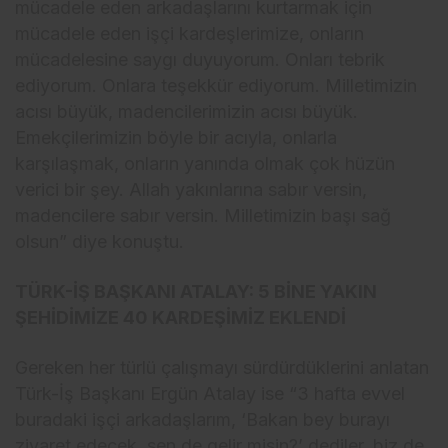
mücadele eden arkadaşlarını kurtarmak için
mücadele eden işçi kardeşlerimize, onların
mücadelesine saygı duyuyorum. Onları tebrik
ediyorum. Onlara teşekkür ediyorum. Milletimizin
acısı büyük, madencilerimizin acısı büyük.
Emekçilerimizin böyle bir acıyla, onlarla
karşılaşmak, onların yanında olmak çok hüzün
verici bir şey. Allah yakınlarına sabır versin,
madencilere sabır versin. Milletimizin başı sağ
olsun” diye konuştu.
TÜRK-İŞ BAŞKANI ATALAY: 5 BİNE YAKIN
ŞEHİDİMİZE 40 KARDEŞİMİZ EKLENDİ
Gereken her türlü çalışmayı sürdürdüklerini anlatan
Türk-İş Başkanı Ergün Atalay ise “3 hafta evvel
buradaki işçi arkadaşlarım, ‘Bakan bey burayı
ziyaret edecek, sen de gelir misin?’ dediler, biz de