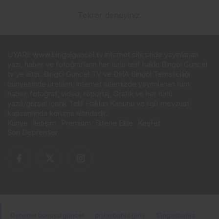
Tekrar deneyiniz.
UYARI: www.bingolguncel.tv internet sitesinde yayınlanan
yazı, haber ve fotoğrafların her türlü telif hakkı Bingöl Güncel
tv’ye aittir. Bingöl Güncel TV ve DHA Bingöl Temsilciliği
bünyesinde üretilen, internet sitemizde yayımlanan tüm
haber, fotoğraf, video, röportaj, Grafik ve her türlü
yazılı/görsel içerik Telif Hakları Kanunu ve ilgili mevzuat
kapsamında koruma altındadır.
Künye
İletişim
Premium
Sitene Ekle
Keşfet
Son Depremler
Deneme bonusu güncel
·
primebahis giriş
·
Sloganbahis