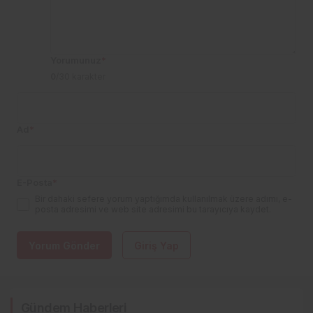
Yorumunuz
*
0
/30 karakter
Ad
*
E-Posta
*
Bir dahaki sefere yorum yaptığımda kullanılmak üzere adımı, e-
posta adresimi ve web site adresimi bu tarayıcıya kaydet.
Yorum Gönder
Giriş Yap
2
3 Aracın Karıştığı Zincirleme Kazada 5 Kişi
3
Sancak TDİOSB Projesinde Saha İncelemesi
Yaralandı
Gündem Haberleri