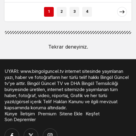
1
2
3
4
Tekrar deneyiniz.
UYARI: www.bingolguncel.tv internet sitesinde yayınlanan
yazı, haber ve fotoğrafların her türlü telif hakkı Bingöl Güncel
tv’ye aittir. Bingöl Güncel TV ve DHA Bingöl Temsilciliği
bünyesinde üretilen, internet sitemizde yayımlanan tüm
haber, fotoğraf, video, röportaj, Grafik ve her türlü
yazılı/görsel içerik Telif Hakları Kanunu ve ilgili mevzuat
kapsamında koruma altındadır.
Künye
İletişim
Premium
Sitene Ekle
Keşfet
Son Depremler