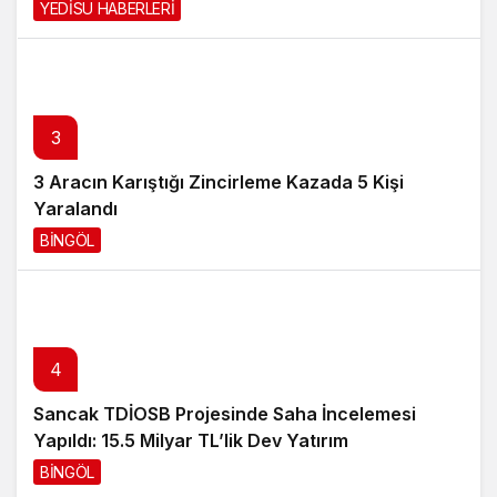
YEDİSU HABERLERİ
2 gün önce
3
3 Aracın Karıştığı Zincirleme Kazada 5 Kişi
Yaralandı
BİNGÖL
3 gün önce
4
Sancak TDİOSB Projesinde Saha İncelemesi
Yapıldı: 15.5 Milyar TL’lik Dev Yatırım
BİNGÖL
3 gün önce