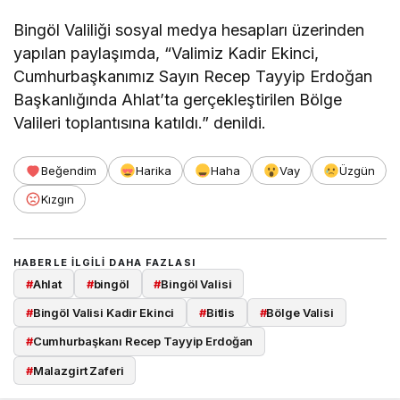
Bingöl Valiliği sosyal medya hesapları üzerinden
yapılan paylaşımda, “Valimiz Kadir Ekinci,
Cumhurbaşkanımız Sayın Recep Tayyip Erdoğan
Başkanlığında Ahlat’ta gerçekleştirilen Bölge
Valileri toplantısına katıldı.” denildi.
Beğendim
Harika
Haha
Vay
Üzgün
Kızgın
HABERLE ILGILI DAHA FAZLASI
#
Ahlat
#
bingöl
#
Bingöl Valisi
#
Bingöl Valisi Kadir Ekinci
#
Bitlis
#
Bölge Valisi
#
Cumhurbaşkanı Recep Tayyip Erdoğan
#
Malazgirt Zaferi