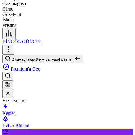
Gazimağusa
Girne
Güzelyurt
İskele
Pristina
BİNGÖL GÜNCEL
Aramak istediğiniz kelimeyi yazın..
Premium'a Geç
Hızlı Erişim
Keşfet
Haber Bülteni