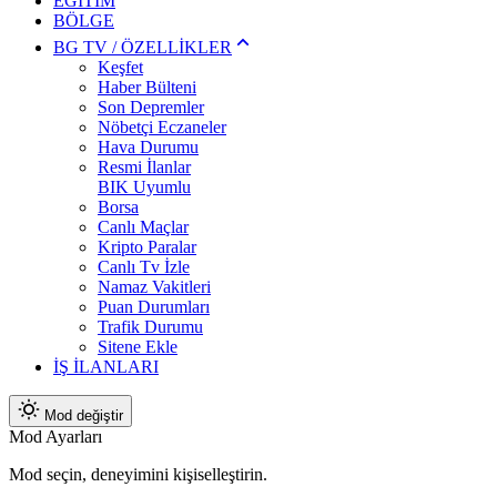
EĞİTİM
BÖLGE
BG TV / ÖZELLİKLER
Keşfet
Haber Bülteni
Son Depremler
Nöbetçi Eczaneler
Hava Durumu
Resmi İlanlar
BIK Uyumlu
Borsa
Canlı Maçlar
Kripto Paralar
Canlı Tv İzle
Namaz Vakitleri
Puan Durumları
Trafik Durumu
Sitene Ekle
İŞ İLANLARI
Mod değiştir
Mod Ayarları
Mod seçin, deneyimini kişiselleştirin.