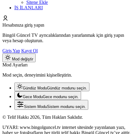
Sitene Ekle
İŞ İLANLARI
Hesabınıza giriş yapın
Bingöl Güncel TV ayrıcalıklarından yararlanmak için giriş yapın
veya hesap oluşturun.
Giriş Yap
Kayıt Ol
Mod değiştir
Mod Ayarları
Mod seçin, deneyimini kişiselleştirin.
Gündüz Modu
Gündüz modunu seçin.
Gece Modu
Gece modunu seçin.
Sistem Modu
Sistem modunu seçin.
© Telif Hakkı 2026, Tüm Hakları Saklıdır.
UYARI: www.bingolguncel.tv internet sitesinde yayınlanan yazı,
haber ve fotoğrafların her türlü telif hakkı Bingöl Güncel tv’ye aittir.