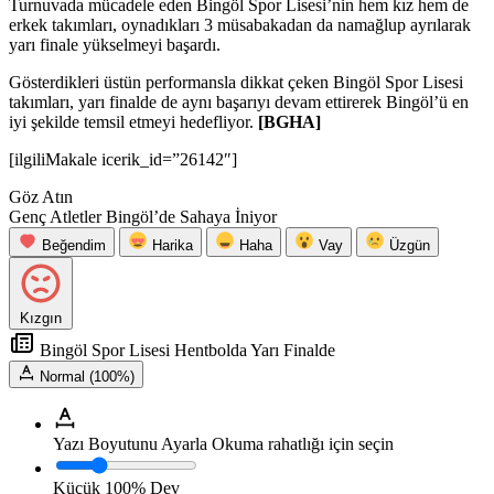
Turnuvada mücadele eden Bingöl Spor Lisesi’nin hem kız hem de
erkek takımları, oynadıkları 3 müsabakadan da namağlup ayrılarak
yarı finale yükselmeyi başardı.
Gösterdikleri üstün performansla dikkat çeken Bingöl Spor Lisesi
takımları, yarı finalde de aynı başarıyı devam ettirerek Bingöl’ü en
iyi şekilde temsil etmeyi hedefliyor.
[BGHA]
[ilgiliMakale icerik_id=”26142″]
Göz Atın
Genç Atletler Bingöl’de Sahaya İniyor
Beğendim
Harika
Haha
Vay
Üzgün
Kızgın
Bingöl Spor Lisesi Hentbolda Yarı Finalde
Normal (100%)
Yazı Boyutunu Ayarla
Okuma rahatlığı için seçin
Küçük
100%
Dev