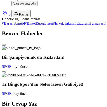
Varsayılana dön
0
Paylaş
Haberle ilgili daha fazlası
#
Başarı
#
bingöl
#
BingölSporLisesi
#
ErkekTakımı
#
ErzurumTurnuvası
#
Benzer Haberler
Bir Şampiyonluk da Kızlardan!
SPOR
4 yıl önce
12 Bingölspor’dan Nefes Kesen Galibiyet!
SPOR
9 ay önce
Bir Cevap Yaz