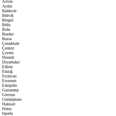
Artvin
Aydın
Balıkesir
Bilecik
Bingöl
Bitlis
Bolu
Burdur
Bursa
Çanakkale
Çankırı
Çorum
Denizli
Diyarbakır
Edirne
Elazığ
Erzincan
Erzurum
Eskişehir
Gaziantep
Giresun
Gümüşhane
Hakkari
Hatay
Isparta