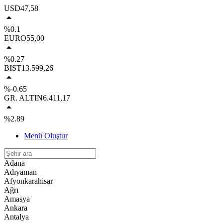
USD
47,58
%0.1
EURO
55,00
%0.27
BIST
13.599,26
%-0.65
GR. ALTIN
6.411,17
%2.89
Menü Oluştur
Adana
Adıyaman
Afyonkarahisar
Ağrı
Amasya
Ankara
Antalya