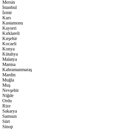
Mersin
İstanbul
İzmir
Kars
Kastamonu
Kayseri
Kırklareli
Kırşehir
Kocaeli
Konya
Kütahya
Malatya
Manisa
Kahramanmaraş
Mardin
Muğla
Muş
Nevşehir
Niğde
Ordu
Rize
Sakarya
Samsun
Siirt
Sinop