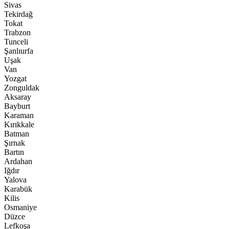
Sivas
Tekirdağ
Tokat
Trabzon
Tunceli
Şanlıurfa
Uşak
Van
Yozgat
Zonguldak
Aksaray
Bayburt
Karaman
Kırıkkale
Batman
Şırnak
Bartın
Ardahan
Iğdır
Yalova
Karabük
Kilis
Osmaniye
Düzce
Lefkoşa